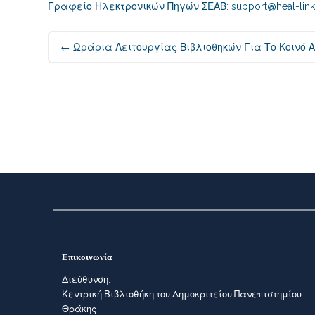
Γραφείο Ηλεκτρονικών Πηγών ΣΕΑΒ
:
support@heal-link
Post navigation
←
Ωράρια Λειτουργίας Βιβλιοθηκών Για Το Κοινό Α
Επικοινωνία
Διεύθυνση:
Κεντρική Βιβλιοθήκη του Δημοκριτείου Πανεπιστημίου
Θράκης