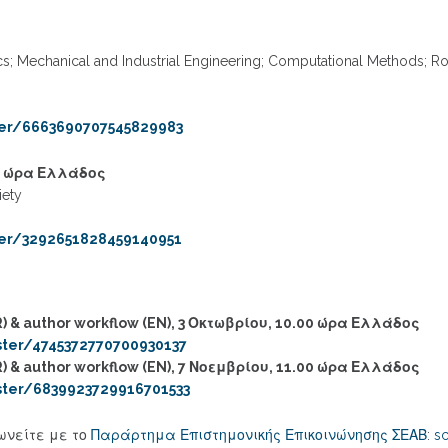
cs; Mechanical and Industrial Engineering; Computational Methods; Rob
ster/6663690707545829983
00 ώρα Ελλάδος
iety
ter/3292651828459140951
GR) & author workflow (EN), 3 Οκτωβρίου, 10.00 ώρα Ελλάδος
ster/4745372770700930137
GR) & author workflow (EN), 7 Νοεμβρίου, 11.00 ώρα Ελλάδος
ster/6839923729916701533
ωνείτε με το
Παράρτημα Επιστημονικής Επικοινώνησης ΣΕΑΒ
:
sc