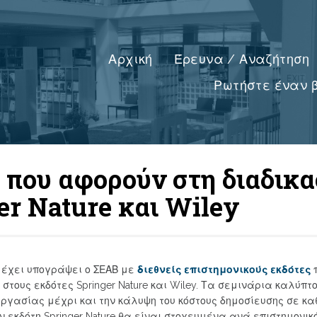
Αρχική
Έρευνα / Αναζήτηση
Ρωτήστε έναν β
 που αφορούν στη διαδικα
er Nature και Wiley
 έχει υπογράψει ο ΣΕΑΒ με
διεθνείς επιστημονικούς εκδότες
τους εκδότες Springer Nature και Wiley. Τα σεμινάρια καλύπτ
ς εργασίας μέχρι και την κάλυψη του κόστους δημοσίευσης σε 
ν εκδότη Springer Nature θα είναι στοχευμένα ανά επιστημονικό