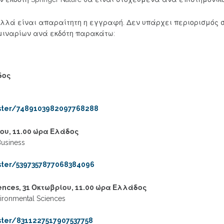
αλλά είναι απαραίτητη η εγγραφή. Δεν υπάρχει περιορισμός 
μιναρίων ανά εκδότη παρακάτω:
δος
ister/7489103982097768288
ίου, 11.00 ώρα Ελάδος
Business
ster/5397357877068384096
ciences, 31 Οκτωβρίου, 11.00 ώρα Ελλάδος
vironmental Sciences
ster/8311227517907537758