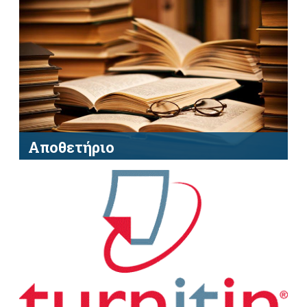
βιβλιογραφικές βάσεις δεδομένων του ΣΕΑΒ-
(Heal-Link)
Αποθετήριο
Αναζητήστε γκρίζα βιβλιογραφία (πτυχιακές/
διπλωματικές εργασίες, μεταπτυχιακές
εργασίες και διδακτορικές διατριβές),
συλλογές περιοδικών, σπάνια βιβλία