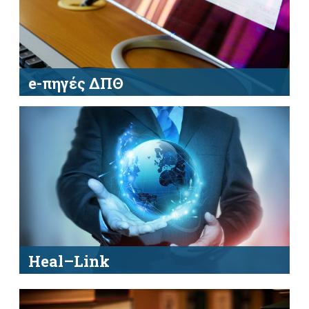
e
-πηγές ΔΠΘ
Αναζητήστε υλικό σε πλήρες κείμενο από τις
ηλεκτρονικές βάσεις των Βιβλιοθηκών του
ΔΠΘ
Heal
–
Link
Αναζητήστε υλικό σε πλήρες κείμενο
ηλεκτρονικών περιοδικών και βιβλίων και σε