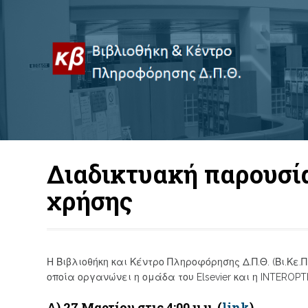
Διαδικτυακή παρουσί
χρήσης
Η Βιβλιοθήκη και Κέντρο Πληροφόρησης Δ.Π.Θ. (Βι.Κε.
οποία οργανώνει η ομάδα του Elsevier και η INTEROPTI
Α) 27 Μαρτίου στις 4:00 μ.μ. (
link
)