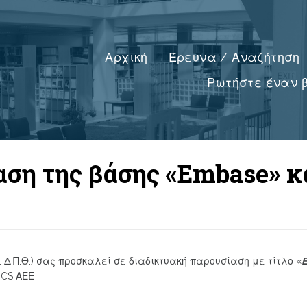
Αρχική
Έρευνα / Αναζήτηση
Ρωτήστε έναν β
αση της βάσης «Embase» κ
Π. Δ.Π.Θ.) σας προσκαλεί σε διαδικτυακή παρουσίαση με τίτλο «
E
CS ΑΕΕ :